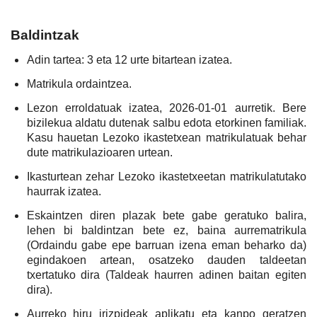
Baldintzak
Adin tartea: 3 eta 12 urte bitartean izatea.
Matrikula ordaintzea.
Lezon erroldatuak izatea, 2026-01-01 aurretik. Bere
bizilekua aldatu dutenak salbu edota etorkinen familiak.
Kasu hauetan Lezoko ikastetxean matrikulatuak behar
dute matrikulazioaren urtean.
Ikasturtean zehar Lezoko ikastetxeetan matrikulatutako
haurrak izatea.
Eskaintzen diren plazak bete gabe geratuko balira,
lehen bi baldintzan bete ez, baina aurrematrikula
(Ordaindu gabe epe barruan izena eman beharko da)
egindakoen artean, osatzeko dauden taldeetan
txertatuko dira (Taldeak haurren adinen baitan egiten
dira).
Aurreko hiru irizpideak aplikatu eta kanpo geratzen