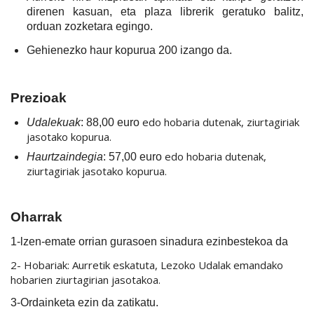
direnen kasuan, eta plaza librerik geratuko balitz,
orduan zozketara egingo.
Gehienezko haur kopurua 200 izango da.
Prezioak
edo hobaria dutenak, ziurtagiriak
Udalekuak
: 88,00 euro
jasotako kopurua.
edo hobaria dutenak,
Haurtzaindegia
: 57,00 euro
ziurtagiriak jasotako kopurua.
Oharrak
1-lzen-emate orrian gurasoen sinadura ezinbestekoa da
2- Hobariak: Aurretik eskatuta, Lezoko Udalak emandako
hobarien ziurtagirian jasotakoa.
3-Ordainketa ezin da zatikatu.