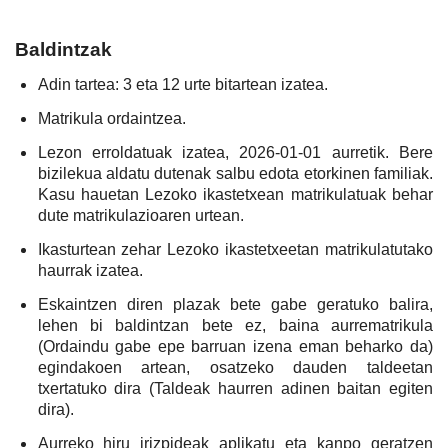
Baldintzak
Adin tartea: 3 eta 12 urte bitartean izatea.
Matrikula ordaintzea.
Lezon erroldatuak izatea, 2026-01-01 aurretik. Bere
bizilekua aldatu dutenak salbu edota etorkinen familiak.
Kasu hauetan Lezoko ikastetxean matrikulatuak behar
dute matrikulazioaren urtean.
Ikasturtean zehar Lezoko ikastetxeetan matrikulatutako
haurrak izatea.
Eskaintzen diren plazak bete gabe geratuko balira,
lehen bi baldintzan bete ez, baina aurrematrikula
(Ordaindu gabe epe barruan izena eman beharko da)
egindakoen artean, osatzeko dauden taldeetan
txertatuko dira (Taldeak haurren adinen baitan egiten
dira).
Aurreko hiru irizpideak aplikatu eta kanpo geratzen