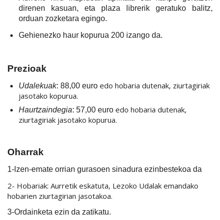
direnen kasuan, eta plaza librerik geratuko balitz,
orduan zozketara egingo.
Gehienezko haur kopurua 200 izango da.
Prezioak
edo hobaria dutenak, ziurtagiriak
Udalekuak
: 88,00 euro
jasotako kopurua.
edo hobaria dutenak,
Haurtzaindegia
: 57,00 euro
ziurtagiriak jasotako kopurua.
Oharrak
1-lzen-emate orrian gurasoen sinadura ezinbestekoa da
2- Hobariak: Aurretik eskatuta, Lezoko Udalak emandako
hobarien ziurtagirian jasotakoa.
3-Ordainketa ezin da zatikatu.